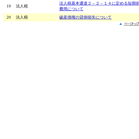
法人税基本通達２－２－１４に定める短期
19
法人税
費用について
20
法人税
破産債権の貸倒損失について