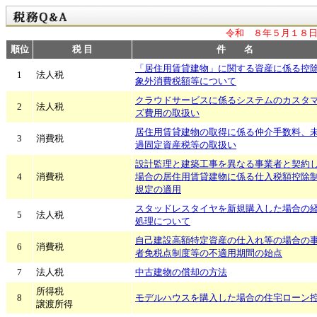
令和 ８年５月１８日
順位
税 目
件 名
「居住用賃貸建物」に関する資産に係る控
1
法人税
象外消費税額等について
クラウドサービスに係るシステムのカスタ
2
法人税
ズ費用の取扱い
居住用賃貸建物の取得に係る仲介手数料、
3
消費税
過固定資産税等の取扱い
設計監理と建築工事を異なる事業者と契約
4
消費税
場合の居住用賃貸建物に係る仕入税額控除
規定の適用
スタッドレスタイヤを新規購入した場合の
5
法人税
処理について
自己建設高額特定資産の仕入れ等の場合の
6
消費税
者免税点制度等の不適用期間の始点
7
法人税
中古建物の償却の方法
所得税
8
モデルハウスを購入した場合の住宅ローン
譲渡所得