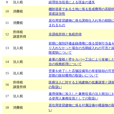
9
法人税
経理担当役員による現金の遺失
棚卸資産である土地に係る造成費用の高額
10
消費税
資産該当性
居住用賃貸建物に係る課税仕入れ等の税額
11
消費税
まれるもの
所得税
12
非課税所得と免税所得
譲渡所得
前期に個別評価金銭債権に係る貸倒引当金
13
法人税
り入れなかった場合の当期繰入れの可否と
限度額について
倉庫の屋根と壁をカバー工法により改修し
14
法人税
合の税務処理について
営業を終了した店舗設備等の有姿除却の可
15
法人税
翌期の除却費用の取扱いについて
所得税
医療法人に対する土地建物の低廉譲渡と課
16
譲渡所得
の取扱い
雇用保険に加入した兼務役員の法人税法に
17
法人税
る使用人兼務役員としての取扱い
居住用賃貸建物に係る付属設備や構築物の
18
消費税
い