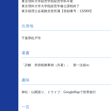
東京理科大学経営学部経営学科卒業
東京理科大学大学院経営学修士課程終了
東京税理士会葛飾支部所属【登録番号：132900】
出身地
千葉県松戸市
著書
「詳解 所得税務事例（共著）」 第一法規㈱
趣味
神社・仏閣巡り、ドライブ、GoogleMapで世界旅行
一言