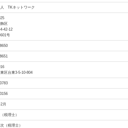
人 TKネットワーク
025
葛飾区
-42-12
601号
-8650
-8651
016
区台東3-5-10-804
-0783
-3156
年2月
徹（税理士）
健次（税理士）