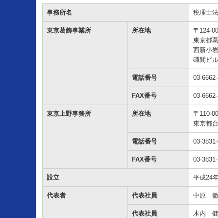
事務所名
税理士法
東京葛飾事業所
所在地
〒124-0
東京都
西新小岩4
磯間ビル
電話番号
03-6662
FAX番号
03-6662
東京上野事務所
所在地
〒110-0
東京都台東
電話番号
03-3831
FAX番号
03-3831
設立
平成24
代表者
代表社員
中原 
代表社員
木内 