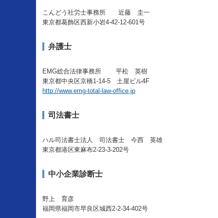
こんどう社労士事務所 近藤 圭一
東京都葛飾区西新小岩4-42-12-601号
弁護士
EMG総合法律事務所 平松 英樹
東京都中央区京橋1-14-5 土屋ビル4F
http://www.emg-total-law-office.jp
司法書士
ハル司法書士法人 司法書士 今西 英雄
東京都港区東麻布2-23-3-202号
中小企業診断士
野上 育彦
福岡県福岡市早良区城西2-2-34-402号