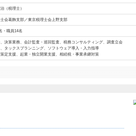
健治（税理士）
理士会葛飾支部／東京税理士会上野支部
名・職員14名
告、決算業務、会計監査・巡回監査、税務コンサルティング、調査立会
導、タックスプランニング、ソフトウェア導入・入力指導
画策定支援、起業・独立開業支援、相続税・事業承継対策